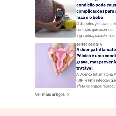
condição pode caus
complicações para 
mãe e o bebê
O diabetes gestacional 
condição que ocorre du
a gravidez, caracterizad
aumento dos níveis de g
GINECOLOGIA
no sangue.
A doença Inflamató
Pélvica é uma cond
grave, mas prevenív
tratável
A Doença Inflamatória P
(DIP) é uma infecção qu
afeta os órgãos reprodu
femininos, incluindo o ú
Ver mais artigos
trompas de Falópio e ov