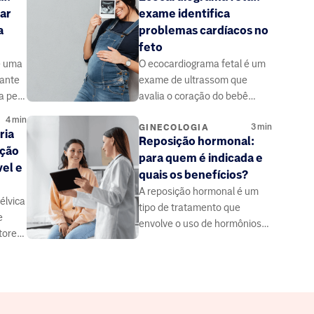
ar
exame identifica
a
problemas cardíacos no
feto
é uma
O ecocardiograma fetal é um
rante
exame de ultrassom que
a pelo
avalia o coração do bebê
licose
ainda no útero, durante o pré-
4
min
3
min
natal.
GINECOLOGIA
ria
Reposição hormonal:
ição
para quem é indicada e
el e
quais os benefícios?
A reposição hormonal é um
élvica
tipo de tratamento que
e
envolve o uso de hormônios
tores
(em forma de medicações)
tero,
para suprir alguma deficiência
ários.
hormonal do corpo.