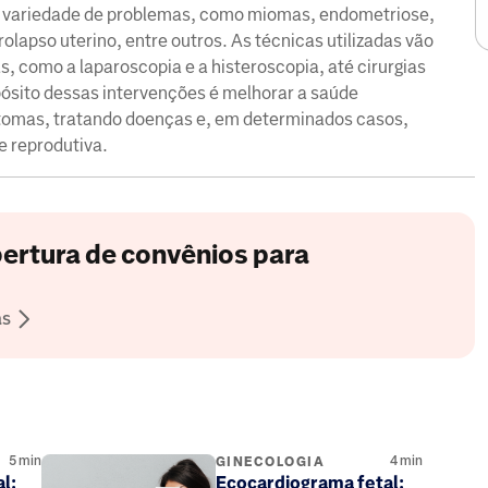
ma variedade de problemas, como miomas, endometriose,
rolapso uterino, entre outros. As técnicas utilizadas vão
 como a laparoscopia e a histeroscopia, até cirurgias
pósito dessas intervenções é melhorar a saúde
intomas, tratando doenças e, em determinados casos,
 reprodutiva.
ertura de convênios para
as
5
min
4
min
GINECOLOGIA
l:
Ecocardiograma fetal: