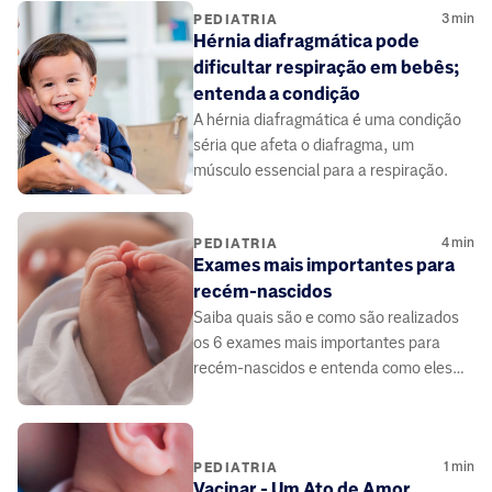
3
min
PEDIATRIA
Hérnia diafragmática pode
dificultar respiração em bebês;
entenda a condição
A hérnia diafragmática é uma condição
séria que afeta o diafragma, um
músculo essencial para a respiração.
4
min
PEDIATRIA
Exames mais importantes para
recém-nascidos
Saiba quais são e como são realizados
os 6 exames mais importantes para
recém-nascidos e entenda como eles
ajudam a garantir a saúde do bebê.
1
min
PEDIATRIA
Vacinar - Um Ato de Amor