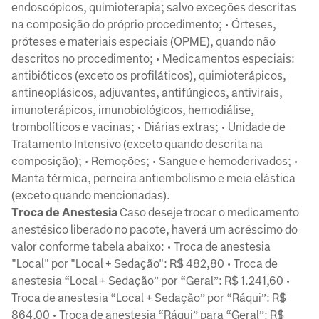
endoscópicos, quimioterapia; salvo exceções descritas
na composição do próprio procedimento; • Órteses,
próteses e materiais especiais (OPME), quando não
descritos no procedimento; • Medicamentos especiais:
antibióticos (exceto os profiláticos), quimioterápicos,
antineoplásicos, adjuvantes, antifúngicos, antivirais,
imunoterápicos, imunobiológicos, hemodiálise,
trombolíticos e vacinas; • Diárias extras; • Unidade de
Tratamento Intensivo (exceto quando descrita na
composição); • Remoções; • Sangue e hemoderivados; •
Manta térmica, perneira antiembolismo e meia elástica
(exceto quando mencionadas).
Troca de Anestesia
Caso deseje trocar o medicamento
anestésico liberado no pacote, haverá um acréscimo do
valor conforme tabela abaixo: • Troca de anestesia
"Local" por "Local + Sedação": R$ 482,80 • Troca de
anestesia “Local + Sedaçãoˮ por “Geralˮ: R$ 1.241,60 •
Troca de anestesia “Local + Sedaçãoˮ por “Ráquiˮ: R$
864,00 • Troca de anestesia “Ráquiˮ para “Geralˮ: R$