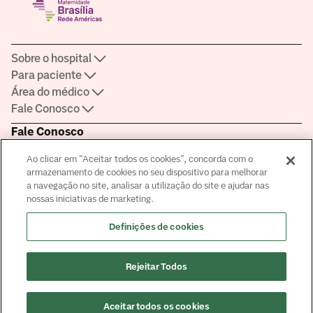
Sobre o hospital
Para paciente
Área do médico
Fale Conosco
Fale Conosco
Agendamento:
4020-0057
Ao clicar em "Aceitar todos os cookies", concorda com o
Ouvidoria:
4020-0013
armazenamento de cookies no seu dispositivo para melhorar
Certificações
a navegação no site, analisar a utilização do site e ajudar nas
nossas iniciativas de marketing.
Definições de cookies
Saber mais sobre a certificação
Rejeitar Todos
Responsável Técnico: Dra Valéria Cristina Gonçalves CRM-DF
8099
© Copyright
2026
Aceitar todos os cookies