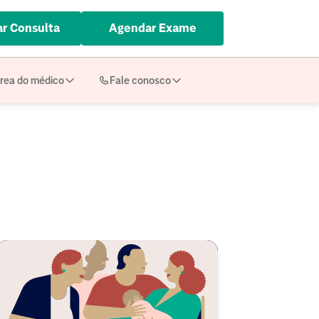
r Consulta
Agendar Exame
rea do médico
Fale conosco