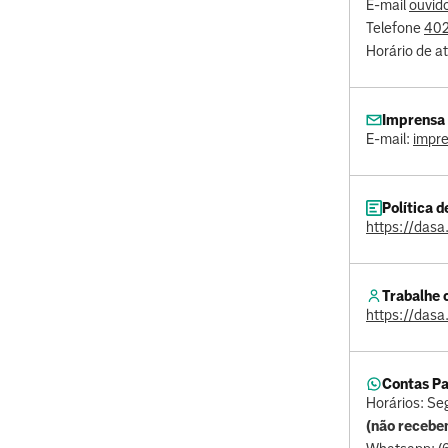
E-mail
ouvid
Telefone
40
Horário de a
Imprensa
E-mail:
impr
Política 
https://dasa
Trabalhe 
https://dasa
Contas Pa
Horários: Se
(não recebe