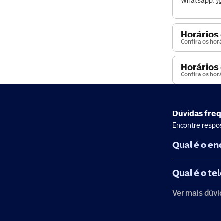
Whatsapp:
(
Horários
Confira os hor
Horários 
Confira os hor
Dúvidas fre
Encontre respos
Qual é o e
Qual é o t
Ver mais dúvi