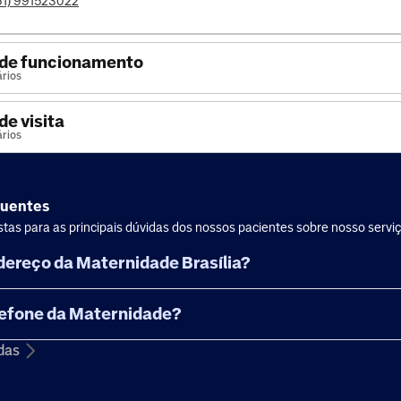
61) 991523022
 de funcionamento
ários
de visita
ários
quentes
tas para as principais dúvidas dos nossos pacientes sobre nosso servi
ndereço da Maternidade Brasília?
elefone da Maternidade?
das