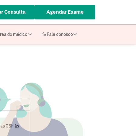
r Consulta
Agendar Exame
rea do médico
Fale conosco
das 06h às