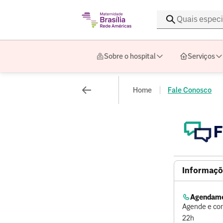
Sobre o hospital
Serviços
Home
Fale Conosco
F
Informaçõ
Agendame
Agende e con
22h