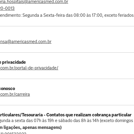
oria.hospitais@americasmed.com.br
20-0013
tendimento: Segunda a Sexta-feira das 08:00 às 17:00, exceto feriados
ensa@americasmed.com.br
de privacidade
.com.br/portal-de-privacidade/
conosco
.com.br/carreira
rticulares/Tesouraria - Contatos que realizam cobrança particular
gunda a sexta das 07h às 19h e sábado das 8h às 14h (exceto domingos 
m ligações, apenas mensagens)