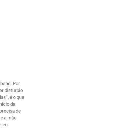
 bebê. Por
er distúrbio
as”, é o que
nício da
precisa de
ue a mãe
 seu