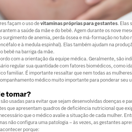
eres façam o uso de
vitaminas próprias para gestantes
. Elas 
arantem a saúde da mãe e do bebê. Agem durante os nove mes
o surgimento de anemia, perda óssea e má-formação no tubo 
 encéfalo e à medula espinhal). Elas também ajudam na produç
do bebê na barriga da mãe.
rdo com a orientação da equipe médica. Geralmente, são ind
ssário regular sua quantidade com fatores biomédicos, como id
co familiar. É importante ressaltar que nem todas as mulhere
acompanhamento médico muito importante para ponderar seu 
de tomar?
s são usadas para evitar que sejam desenvolvidas doenças e pa
tes que apresentam quadros de deficiência nutricional que ex
necessário que o médico avalie a situação de cada mulher. Ent
as não configura uma patologia – às vezes, as gestantes apr
e acontecer porque: