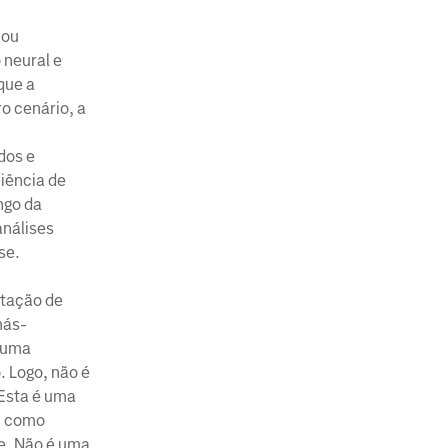
 ou
 neural e
que a
o cenário, a
dos e
iência de
ngo da
análises
se.
ntação de
más-
r uma
. Logo, não é
“Esta é uma
, como
te. Não é uma