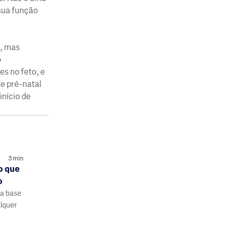
sua função
e, mas
o
s no feto, e
de pré-natal
início de
3
min
o que
o
 a base
lquer