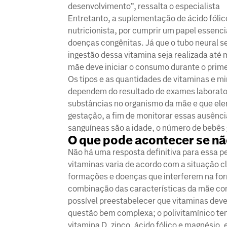
desenvolvimento”, ressalta o especialista
Entretanto, a suplementação de ácido fóli
nutricionista, por cumprir um papel essenci
doenças congênitas. Já que o tubo neural s
ingestão dessa vitamina seja realizada até
mãe deve iniciar o consumo durante o prim
Os tipos e as quantidades de vitaminas e m
dependem do resultado de exames laboratori
substâncias no organismo da mãe e que elem
gestação, a fim de monitorar essas ausência
sanguíneas são a idade, o número de bebês
O que pode acontecer se nã
Não há uma resposta definitiva para essa p
vitaminas varia de acordo com a situação cl
formações e doenças que interferem na fo
combinação das características da mãe com 
possível preestabelecer que vitaminas dev
questão bem complexa; o polivitamínico te
vitamina D, zinco, ácido fólico e magnésio