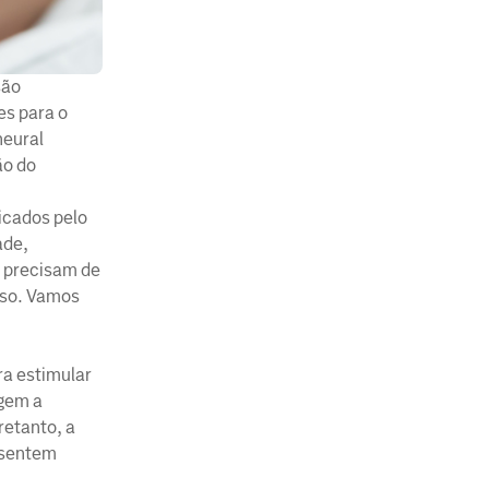
são
es para o
neural
ão do
icados pelo
ade,
s precisam de
uso. Vamos
ra estimular
igem a
retanto, a
esentem