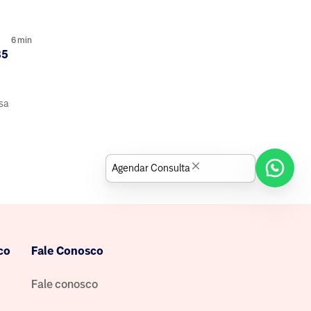
6
min
35
isa
Agendar Consulta
co
Fale Conosco
Fale conosco