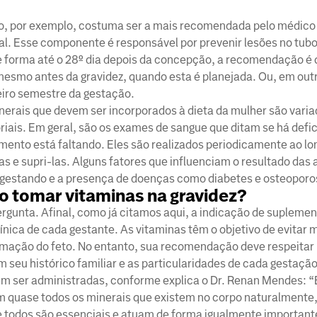
co, por exemplo, costuma ser a mais recomendada pelo médico
al. Esse componente é responsável por prevenir lesões no tubo
e forma até o 28º dia depois da concepção, a recomendação é 
 mesmo antes da gravidez, quando esta é planejada. Ou, em outr
eiro semestre da gestação.
inerais que devem ser incorporados à dieta da mulher são varia
ais. Em geral, são os exames de sangue que ditam se há defic
ento está faltando. Eles são realizados periodicamente ao lo
s e supri-las. Alguns fatores que influenciam o resultado das 
 gestando e a presença de doenças como diabetes e osteoporo
o tomar vitaminas na gravidez?
ergunta. Afinal, como já citamos aqui, a indicação de supleme
ínica de cada gestante. As vitaminas têm o objetivo de evitar 
rmação do feto. No entanto, sua recomendação deve respeita
seu histórico familiar e as particularidades de cada gestação
em ser administradas, conforme explica o Dr. Renan Mendes: 
m quase todos os minerais que existem no corpo naturalmente
, e todos são essenciais e atuam de forma igualmente importan