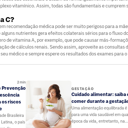
mplexo vitamínico. Assim, todas são fundamentais e cumprem 
na C?
 sem recomendação médica pode ser muito perigoso para a mã
alguns nutrientes gera efeitos colaterais sérios para o fluxo d
ero de vitamina A, por exemplo, que pode causar más-formaçõe
ação de cálculos renais. Sendo assim, aproveite as consultas 
m seu médico e sempre espere os resultados dos exames para o 
2
min
e Prevenção
GESTAÇÃO
Cuidado alimentar: saiba 
lescência
comer durante a gestaçã
 os riscos
Uma alimentação equilibrada é
e
para uma vida saudável em qua
de Brasileira
época da vida, entretanto, na
 Latina, o país
gestação ela ganha ainda mais