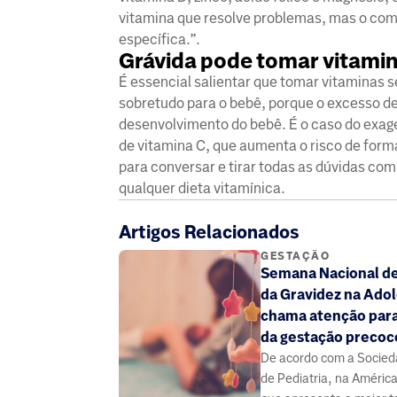
vitamina que resolve problemas, mas o co
específica.”.
Grávida pode tomar vitami
É essencial salientar que tomar vitaminas
sobretudo para o bebê, porque o excesso de 
desenvolvimento do bebê. É o caso do exag
de vitamina C, que aumenta o risco de form
para conversar e tirar todas as dúvidas co
qualquer dieta vitamínica.
Artigos Relacionados
GESTAÇÃO
Semana Nacional d
da Gravidez na Ado
chama atenção para
da gestação precoc
De acordo com a Socieda
de Pediatria, na América