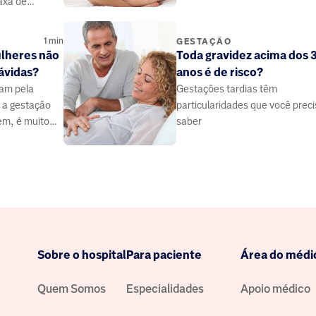
axa de
importância.
 é o Brasil.
1
min
GESTAÇÃO
lheres não
Toda gravidez acima dos 
ávidas?
anos é de risco?
am pela
Gestações tardias têm
r a gestação
particularidades que você prec
em, é muito
saber
imaginamos.
Sobre o hospital
Para paciente
Área do médi
Quem Somos
Especialidades
Apoio médico