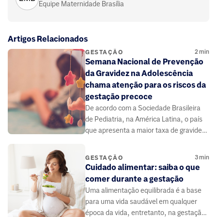
Equipe Maternidade Brasília
Artigos Relacionados
2
min
GESTAÇÃO
Semana Nacional de Prevenção
da Gravidez na Adolescência
chama atenção para os riscos da
gestação precoce
De acordo com a Sociedade Brasileira
de Pediatria, na América Latina, o país
que apresenta a maior taxa de gravidez
na adolescência é o Brasil.
3
min
GESTAÇÃO
Cuidado alimentar: saiba o que
comer durante a gestação
Uma alimentação equilibrada é a base
para uma vida saudável em qualquer
época da vida, entretanto, na gestação