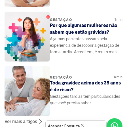
ela ganha ainda mais importância.
1
min
GESTAÇÃO
Por que algumas mulheres não
sabem que estão grávidas?
Algumas pacientes passam pela
experiência de descobrir a gestação de
forma tardia. Acreditem, é muito mais
frequente do que imaginamos.
6
min
GESTAÇÃO
Toda gravidez acima dos 35 anos
é de risco?
Gestações tardias têm particularidades
que você precisa saber
Ver mais artigos
Agendar Consulta