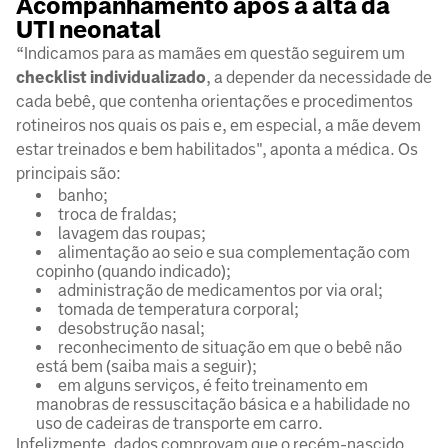
Acompanhamento após a alta da
UTI neonatal
“Indicamos para as mamães em questão seguirem um
checklist individualizado
, a depender da necessidade de
cada bebê, que contenha orientações e procedimentos
rotineiros nos quais os pais e, em especial, a mãe devem
estar treinados e bem habilitados", aponta a médica. Os
principais são:
banho;
troca de fraldas;
lavagem das roupas;
alimentação ao seio e sua complementação com
copinho (quando indicado);
administração de medicamentos por via oral;
tomada de temperatura corporal;
desobstrução nasal;
reconhecimento de situação em que o bebê não
está bem (saiba mais a seguir);
em alguns serviços, é feito treinamento em
manobras de ressuscitação básica e a habilidade no
uso de cadeiras de transporte em carro.
Infelizmente, dados comprovam que o recém-nascido