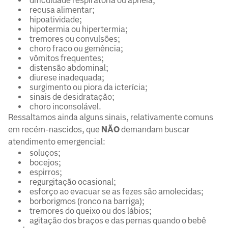
dificuldade respiratória ou apneia;
recusa alimentar;
hipoatividade;
hipotermia ou hipertermia;
tremores ou convulsões;
choro fraco ou gemência;
vômitos frequentes;
distensão abdominal;
diurese inadequada;
surgimento ou piora da icterícia;
sinais de desidratação;
choro inconsolável.
Ressaltamos ainda alguns sinais, relativamente comuns
em recém-nascidos, que
NÃO
demandam buscar
atendimento emergencial:
soluços;
bocejos;
espirros;
regurgitação ocasional;
esforço ao evacuar se as fezes são amolecidas;
borborigmos (ronco na barriga);
tremores do queixo ou dos lábios;
agitação dos braços e das pernas quando o bebê