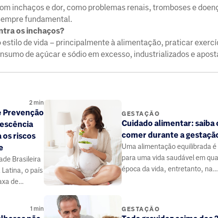
om inchaços e dor, como problemas renais, tromboses e doen
 sempre fundamental.
ntra os inchaços?
estilo de vida – principalmente à alimentação, praticar exercíc
onsumo de açúcar e sódio em excesso, industrializados e apos
2
min
e Prevenção
GESTAÇÃO
Cuidado alimentar: saiba 
lescência
comer durante a gestaçã
 os riscos
Uma alimentação equilibrada é
e
para uma vida saudável em qua
de Brasileira
época da vida, entretanto, na
 Latina, o país
gestação ela ganha ainda mais
axa de
importância.
 é o Brasil.
1
min
GESTAÇÃO