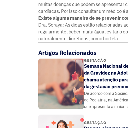
muitas doenças que podem se apresentar c
cardíacas. Por isso consultar um médico é
Existe alguma maneira de se prevenir co
Dra. Soraya: As dicas estão relacionadas ao 
regularmente, beber muita água, evitar o c
naturalmente diuréticos, como hortelã.
Artigos Relacionados
GESTAÇÃO
Semana Nacional d
da Gravidez na Ado
chama atenção para
da gestação precoc
De acordo com a Socieda
de Pediatria, na América
que apresenta a maior t
gravidez na adolescência
GESTAÇÃO