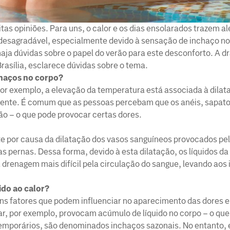
as opiniões. Para uns, o calor e os dias ensolarados trazem al
 desagradável, especialmente devido à sensação de inchaço no
ja dúvidas sobre o papel do verão para este desconforto. A d
asília, esclarece dúvidas sobre o tema.
chaços no corpo?
 por exemplo, a elevação da temperatura está associada à dilat
erente. É comum que as pessoas percebam que os anéis, sapato
o – o que pode provocar certas dores.
e por causa da dilatação dos vasos sanguíneos provocados pel
 pernas. Dessa forma, devido à esta dilatação, os líquidos da 
drenagem mais difícil pela circulação do sangue, levando aos
do ao calor?
ns fatores que podem influenciar no aparecimento das dores e
car, por exemplo, provocam acúmulo de líquido no corpo – o q
 temporários, são denominados inchaços sazonais. No entanto,