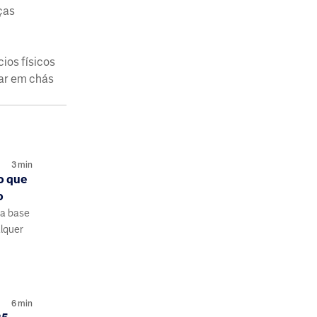
ças
ios físicos
tar em chás
3
min
o que
o
 a base
lquer
6
min