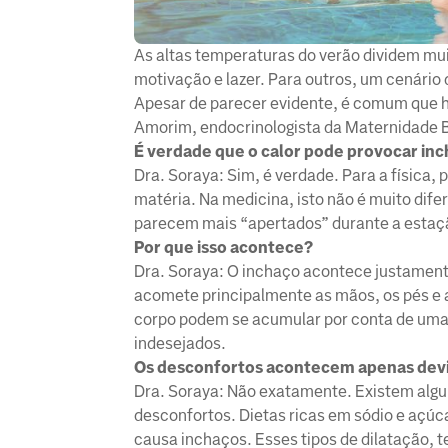
As altas temperaturas do verão dividem muit
motivação e lazer. Para outros, um cenário
Apesar de parecer evidente, é comum que ha
Amorim, endocrinologista da Maternidade Br
É verdade que o calor pode provocar in
Dra. Soraya: Sim, é verdade. Para a física,
matéria. Na medicina, isto não é muito dif
parecem mais “apertados” durante a estaçã
Por que isso acontece?
Dra. Soraya: O inchaço acontece justament
acomete principalmente as mãos, os pés e as
corpo podem se acumular por conta de uma 
indesejados.
Os desconfortos acontecem apenas devi
Dra. Soraya: Não exatamente. Existem algu
desconfortos. Dietas ricas em sódio e açú
causa inchaços. Esses tipos de dilatação,