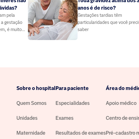
lheres não
Toda gravidez acima dos 
ávidas?
anos é de risco?
am pela
Gestações tardias têm
r a gestação
particularidades que você prec
em, é muito
saber
imaginamos.
Sobre o hospital
Para paciente
Área do médi
Quem Somos
Especialidades
Apoio médico
Unidades
Exames
Centro de ensi
Maternidade
Resultados de exames
Pré-cadastro 