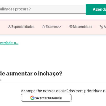
Agenda
Especialidades
Exames
Maternidade
Á
verdade: o...
ode aumentar o inchaço?
s
Acompanhe nossos conteúdos com prioridade n
Favoritar no Google