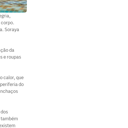
egria,
 corpo.
ra. Soraya
ação da
s e roupas
o calor, que
periferia do
 inchaços
 dos
ue também
 existem