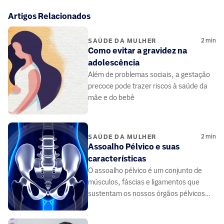
Artigos Relacionados
2
min
SAÚDE DA MULHER
Como evitar a gravidez na
adolescência
Além de problemas sociais, a gestação
precoce pode trazer riscos à saúde da
mãe e do bebê
2
min
SAÚDE DA MULHER
Assoalho Pélvico e suas
características
O assoalho pélvico é um conjunto de
músculos, fáscias e ligamentos que
sustentam os nossos órgãos pélvicos
(bexiga, útero, vagina, reto).